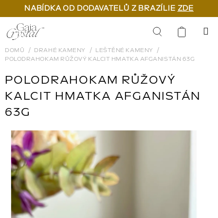
NABÍDKA OD DODAVATELŮ Z BRAZÍLIE
ZDE
Přejít
na
Hledat
obsah
DOMŮ
DRAHÉ KAMENY
LEŠTĚNÉ KAMENY
POLODRAHOKAM RŮŽOVÝ KALCIT HMATKA AFGANISTÁN 63G
POLODRAHOKAM RŮŽOVÝ
KALCIT HMATKA AFGANISTÁN
63G