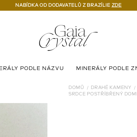
NABÍDKA OD DODAVATELŮ Z BRAZÍLIE
ZDE
ERÁLY PODLE NÁZVU
MINERÁLY PODLE Z
U
OUTLET MINERÁLŮ
📦 NA OBJEDNÁN
DOMŮ
DRAHÉ KAMENY
SRDCE POSTŘÍBŘENÝ DOMI