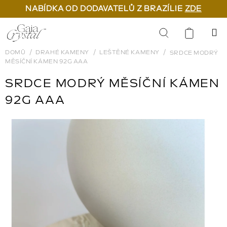
NABÍDKA OD DODAVATELŮ Z BRAZÍLIE
ZDE
Přejít
na
Hledat
obsah
DOMŮ
DRAHÉ KAMENY
LEŠTĚNÉ KAMENY
SRDCE MODRÝ
MĚSÍČNÍ KÁMEN 92G AAA
SRDCE MODRÝ MĚSÍČNÍ KÁMEN
92G AAA