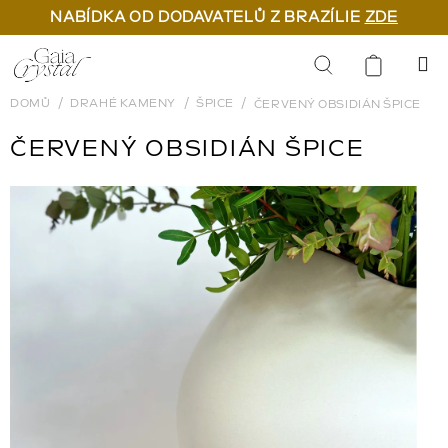
NABÍDKA OD DODAVATELŮ Z BRAZÍLIE
ZDE
Přejít
na
Hledat
obsah
DOMŮ
DRAHÉ KAMENY
ŠPICE
ČERVENÝ OBSIDIÁN ŠPICE
ČERVENÝ OBSIDIÁN ŠPICE