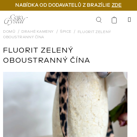
NABÍDKA OD DODAVATELŮ Z BRAZÍLIE
ZDE
Přejít
na
Hledat
obsah
DOMŮ
DRAHÉ KAMENY
ŠPICE
FLUORIT ZELENÝ
OBOUSTRANNÝ ČÍNA
FLUORIT ZELENÝ
OBOUSTRANNÝ ČÍNA