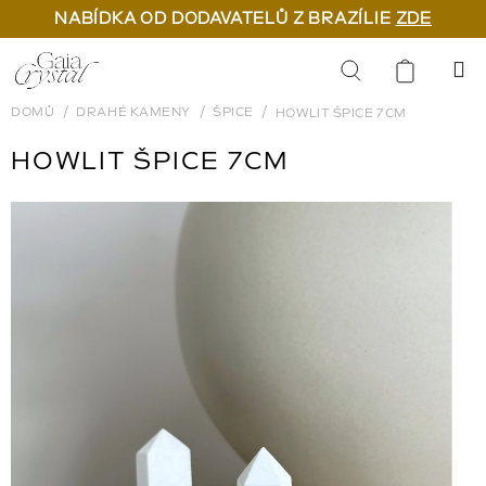
NABÍDKA OD DODAVATELŮ Z BRAZÍLIE
ZDE
Přejít
na
Hledat
obsah
DOMŮ
DRAHÉ KAMENY
ŠPICE
HOWLIT ŠPICE 7CM
HOWLIT ŠPICE 7CM