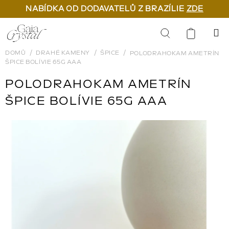
NABÍDKA OD DODAVATELŮ Z BRAZÍLIE
ZDE
Přejít
na
Hledat
obsah
DOMŮ
DRAHÉ KAMENY
ŠPICE
POLODRAHOKAM AMETRÍN
ŠPICE BOLÍVIE 65G AAA
POLODRAHOKAM AMETRÍN
ŠPICE BOLÍVIE 65G AAA