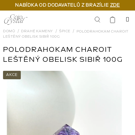
NABÍDKA OD DODAVATELŮ Z BRAZÍLIE
ZDE
Přejít
na
Hledat
obsah
DOMŮ
DRAHÉ KAMENY
ŠPICE
POLODRAHOKAM CHAROIT
LEŠTĚNÝ OBELISK SIBIŘ 100G
POLODRAHOKAM CHAROIT
LEŠTĚNÝ OBELISK SIBIŘ 100G
AKCE