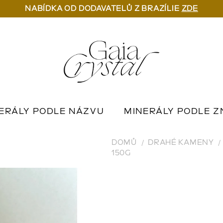
NABÍDKA OD DODAVATELŮ Z BRAZÍLIE
ZDE
ERÁLY PODLE NÁZVU
MINERÁLY PODLE Z
U
OUTLET MINERÁLŮ
📦 NA OBJEDNÁN
DOMŮ
DRAHÉ KAMENY
150G