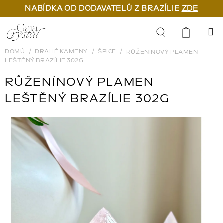
NABÍDKA OD DODAVATELŮ Z BRAZÍLIE
ZDE
Přejít
na
Hledat
obsah
DOMŮ
DRAHÉ KAMENY
ŠPICE
RŮŽENÍNOVÝ PLAMEN
LEŠTĚNÝ BRAZÍLIE 302G
RŮŽENÍNOVÝ PLAMEN
LEŠTĚNÝ BRAZÍLIE 302G