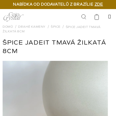
NABÍDKA OD DODAVATELŮ Z BRAZÍLIE
ZDE
Přejít
na
Hledat
obsah
DOMŮ
DRAHÉ KAMENY
ŠPICE
ŠPICE JADEIT TMAVÁ
ŽILKATÁ 8CM
ŠPICE JADEIT TMAVÁ ŽILKATÁ
8CM