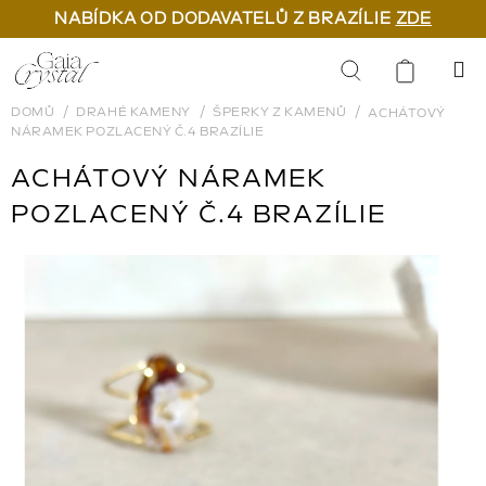
NABÍDKA OD DODAVATELŮ Z BRAZÍLIE
ZDE
Přejít
na
Hledat
obsah
DOMŮ
DRAHÉ KAMENY
ŠPERKY Z KAMENŮ
ACHÁTOVÝ
NÁRAMEK POZLACENÝ Č.4 BRAZÍLIE
ACHÁTOVÝ NÁRAMEK
POZLACENÝ Č.4 BRAZÍLIE