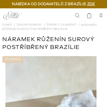
NABÍDKA OD DODAVATELŮ Z BRAZÍLIE
ZDE
Přejít
na
Hledat
obsah
DOMŮ
DRAHÉ KAMENY
ŠPERKY Z KAMENŮ
NÁRAMEK
RŮŽENÍN SUROVÝ POSTŘÍBŘENÝ BRAZÍLIE
NÁRAMEK RŮŽENÍN SUROVÝ
POSTŘÍBŘENÝ BRAZÍLIE
NOVINKA