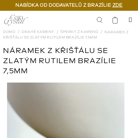
NABÍDKA OD DODAVATELŮ Z BRAZÍLIE
ZDE
Přejít
na
Hledat
obsah
DOMŮ
DRAHÉ KAMENY
ŠPERKY Z KAMENŮ
NÁRAMEK Z
KŘIŠŤÁLU SE ZLATÝM RUTILEM BRAZÍLIE 7,5MM
NÁRAMEK Z KŘIŠŤÁLU SE
ZLATÝM RUTILEM BRAZÍLIE
7,5MM