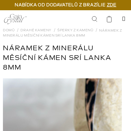
NABÍDKA OD DODAVATELŮ Z BRAZÍLIE
ZDE
Přejít
na
Hledat
obsah
DOMŮ
DRAHÉ KAMENY
ŠPERKY Z KAMENŮ
NÁRAMEK Z
MINERÁLU MĚSÍČNÍ KÁMEN SRÍ LANKA 8MM
NÁRAMEK Z MINERÁLU
MĚSÍČNÍ KÁMEN SRÍ LANKA
8MM