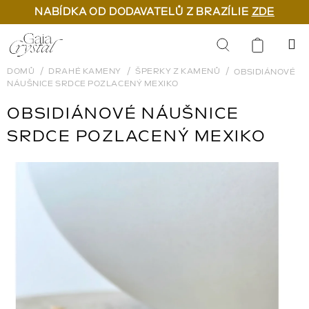
NABÍDKA OD DODAVATELŮ Z BRAZÍLIE
ZDE
Přejít
na
Hledat
obsah
DOMŮ
DRAHÉ KAMENY
ŠPERKY Z KAMENŮ
OBSIDIÁNOVÉ
NÁUŠNICE SRDCE POZLACENÝ MEXIKO
OBSIDIÁNOVÉ NÁUŠNICE
SRDCE POZLACENÝ MEXIKO