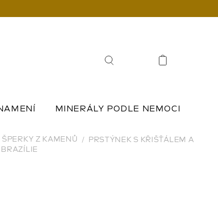
Hledat
NAMENÍ
MINERÁLY PODLE NEMOCI
Í
ŠPERKY Z KAMENŮ
ŠPERKY Z KAMENŮ
PRSTÝNEK S KŘIŠŤÁLEM A
BRAZÍLIE