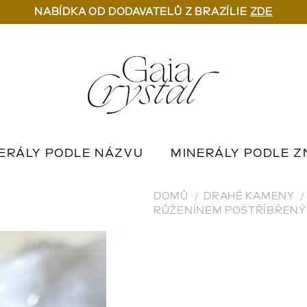
NABÍDKA OD DODAVATELŮ Z BRAZÍLIE
ZDE
ERÁLY PODLE NÁZVU
MINERÁLY PODLE Z
U
OUTLET MINERÁLŮ
📦 NA OBJEDNÁN
DOMŮ
DRAHÉ KAMENY
RŮŽENÍNEM POSTŘÍBŘENÝ 