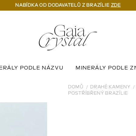
NABÍDKA OD DODAVATELŮ Z BRAZÍLIE
ZDE
ERÁLY PODLE NÁZVU
MINERÁLY PODLE Z
U
OUTLET MINERÁLŮ
📦 NA OBJEDNÁN
DOMŮ
DRAHÉ KAMENY
POSTŘÍBŘENÝ BRAZÍLIE