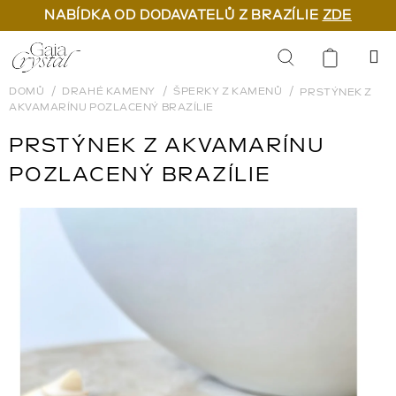
NABÍDKA OD DODAVATELŮ Z BRAZÍLIE
ZDE
Přejít
na
Hledat
obsah
DOMŮ
DRAHÉ KAMENY
ŠPERKY Z KAMENŮ
PRSTÝNEK Z
AKVAMARÍNU POZLACENÝ BRAZÍLIE
PRSTÝNEK Z AKVAMARÍNU
POZLACENÝ BRAZÍLIE