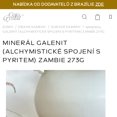
NABÍDKA OD DODAVATELŮ Z BRAZÍLIE
ZDE
Přejít
na
Hledat
obsah
DOMŮ
DRAHÉ KAMENY
SUROVÉ KAMENY
MINERÁL
GALENIT (ALCHYMISTICKÉ SPOJENÍ S PYRITEM) ZAMBIE 273G
MINERÁL GALENIT
(ALCHYMISTICKÉ SPOJENÍ S
PYRITEM) ZAMBIE 273G