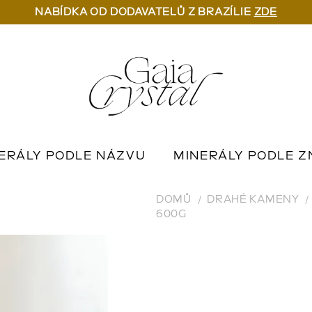
NABÍDKA OD DODAVATELŮ Z BRAZÍLIE
ZDE
ERÁLY PODLE NÁZVU
MINERÁLY PODLE Z
U
OUTLET MINERÁLŮ
📦 NA OBJEDNÁN
DOMŮ
DRAHÉ KAMENY
600G