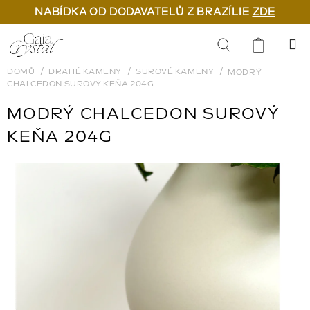
NABÍDKA OD DODAVATELŮ Z BRAZÍLIE
ZDE
Přejít
na
Hledat
obsah
DOMŮ
DRAHÉ KAMENY
SUROVÉ KAMENY
MODRÝ
CHALCEDON SUROVÝ KEŇA 204G
MODRÝ CHALCEDON SUROVÝ
KEŇA 204G