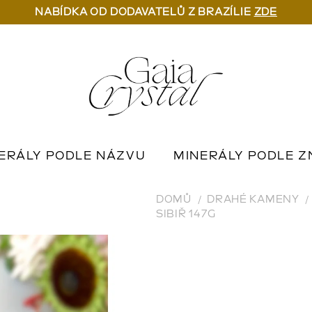
NABÍDKA OD DODAVATELŮ Z BRAZÍLIE
ZDE
ERÁLY PODLE NÁZVU
MINERÁLY PODLE Z
U
OUTLET MINERÁLŮ
📦 NA OBJEDNÁN
DOMŮ
DRAHÉ KAMENY
SIBIŘ 147G