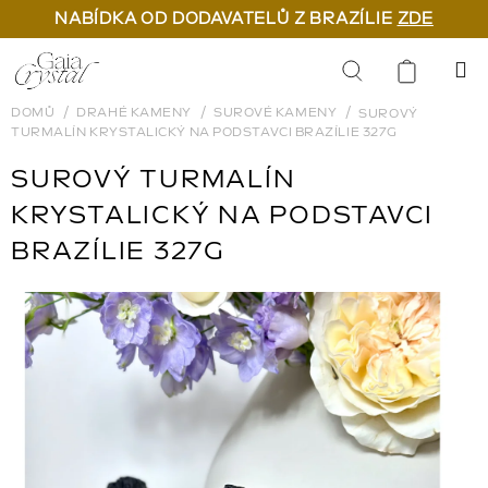
NABÍDKA OD DODAVATELŮ Z BRAZÍLIE
ZDE
Přejít
na
Hledat
obsah
DOMŮ
DRAHÉ KAMENY
SUROVÉ KAMENY
SUROVÝ
TURMALÍN KRYSTALICKÝ NA PODSTAVCI BRAZÍLIE 327G
SUROVÝ TURMALÍN
KRYSTALICKÝ NA PODSTAVCI
BRAZÍLIE 327G