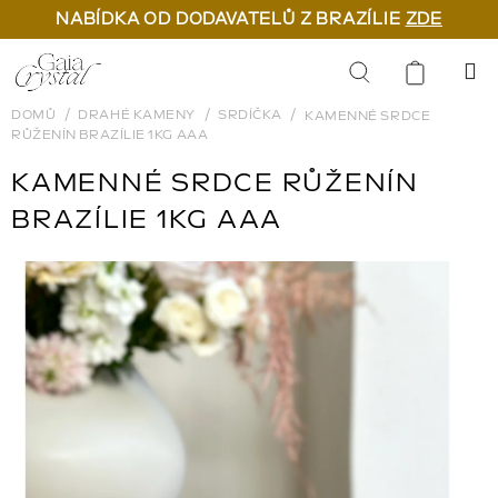
NABÍDKA OD DODAVATELŮ Z BRAZÍLIE
ZDE
Přejít
na
Hledat
obsah
DOMŮ
DRAHÉ KAMENY
SRDÍČKA
KAMENNÉ SRDCE
RŮŽENÍN BRAZÍLIE 1KG AAA
KAMENNÉ SRDCE RŮŽENÍN
BRAZÍLIE 1KG AAA