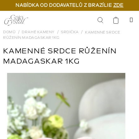
NABÍDKA OD DODAVATELŮ Z BRAZÍLIE
ZDE
Přejít
na
Hledat
obsah
DOMŮ
DRAHÉ KAMENY
SRDÍČKA
KAMENNÉ SRDCE
RŮŽENÍN MADAGASKAR 1KG
KAMENNÉ SRDCE RŮŽENÍN
MADAGASKAR 1KG