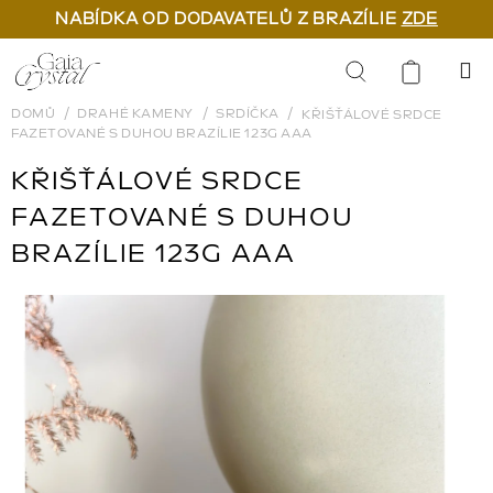
NABÍDKA OD DODAVATELŮ Z BRAZÍLIE
ZDE
Přejít
na
Hledat
obsah
DOMŮ
DRAHÉ KAMENY
SRDÍČKA
KŘIŠŤÁLOVÉ SRDCE
FAZETOVANÉ S DUHOU BRAZÍLIE 123G AAA
KŘIŠŤÁLOVÉ SRDCE
FAZETOVANÉ S DUHOU
BRAZÍLIE 123G AAA