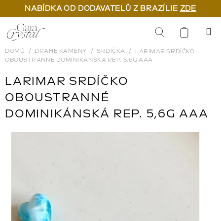
NABÍDKA OD DODAVATELŮ Z BRAZÍLIE
ZDE
Přejít
na
Hledat
obsah
DOMŮ
DRAHÉ KAMENY
SRDÍČKA
LARIMAR SRDÍČKO
OBOUSTRANNÉ DOMINIKÁNSKÁ REP. 5,6G AAA
LARIMAR SRDÍČKO
OBOUSTRANNÉ
DOMINIKÁNSKÁ REP. 5,6G AAA