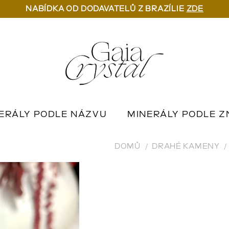
NABÍDKA OD DODAVATELŮ Z BRAZÍLIE
ZDE
ERÁLY PODLE NÁZVU
MINERÁLY PODLE Z
U
OUTLET MINERÁLŮ
📦 NA OBJEDNÁN
DOMŮ
DRAHÉ KAMENY