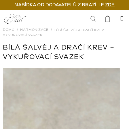
NABÍDKA OD DODAVATELŮ Z BRAZÍLIE
ZDE
Přejít
na
Hledat
obsah
DOMŮ
HARMONIZACE
BÍLÁ ŠALVĚJ A DRAČÍ KREV –
VYKUŘOVACÍ SVAZEK
BÍLÁ ŠALVĚJ A DRAČÍ KREV –
VYKUŘOVACÍ SVAZEK