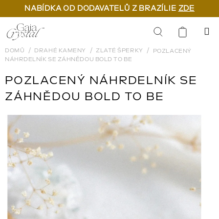
NABÍDKA OD DODAVATELŮ Z BRAZÍLIE
ZDE
Přejít
na
Hledat
obsah
DOMŮ
DRAHÉ KAMENY
ZLATÉ ŠPERKY
POZLACENÝ
NÁHRDELNÍK SE ZÁHNĚDOU BOLD TO BE
POZLACENÝ NÁHRDELNÍK SE
ZÁHNĚDOU BOLD TO BE