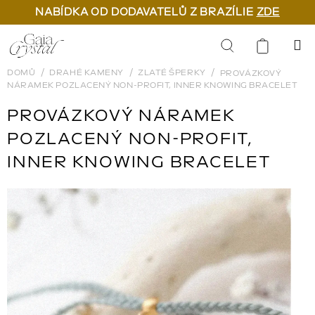
NABÍDKA OD DODAVATELŮ Z BRAZÍLIE
ZDE
Přejít
na
Hledat
obsah
DOMŮ
DRAHÉ KAMENY
ZLATÉ ŠPERKY
PROVÁZKOVÝ
NÁRAMEK POZLACENÝ NON-PROFIT, INNER KNOWING BRACELET
PROVÁZKOVÝ NÁRAMEK
POZLACENÝ NON-PROFIT,
INNER KNOWING BRACELET