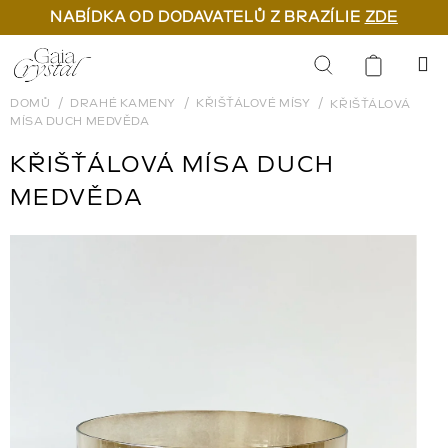
NABÍDKA OD DODAVATELŮ Z BRAZÍLIE
ZDE
Přejít
na
Hledat
obsah
DOMŮ
DRAHÉ KAMENY
KŘIŠŤÁLOVÉ MÍSY
KŘIŠŤÁLOVÁ
MÍSA DUCH MEDVĚDA
KŘIŠŤÁLOVÁ MÍSA DUCH
MEDVĚDA