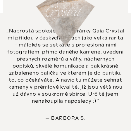
t
ů
Naprostá spokojenost. Stránky Gaia Crystal
mi přijdou v českých vodách jako velká rarita
– málokde se setkáte s profesionálními
fotografiemi přímo daného kamene, uvedení
přesných rozměrů a váhy, nádherných
popisků, skvělé komunikace a pak krásně
zabaleného balíčku ve kterém je do puntíku
to, co očekáváte. A navíc tu můžete sehnat
kameny v prémiové kvalitě, již jsou většinou
už dávno v soukromé sbírce. Určitě jsem
nenakoupila naposledy :)
BARBORA S.