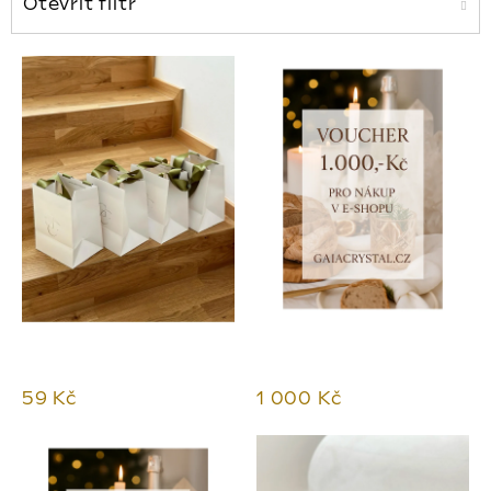
Otevřít filtr
ý
p
i
s
p
r
o
d
u
k
59 Kč
1 000 Kč
t
ů