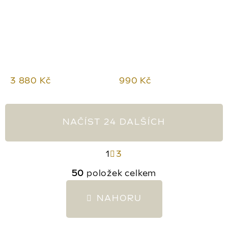
3 880 Kč
990 Kč
NAČÍST 24 DALŠÍCH
S
1
3
t
O
50
položek celkem
r
v
á
l
NAHORU
n
á
k