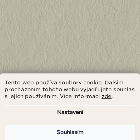
Tento web používá soubory cookie. Dalším
procházením tohoto webu vyjadřujete souhlas
s jejich používáním. Více informací
zde
.
©
2019 - 2026
GAIA CRYSTAL S.R.O.
Nastavení
VŠECHNA PRÁVA VYHRAZENA.
Souhlasím
VYTVOŘIL SHOPTET
.