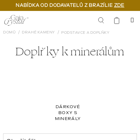
NABÍDKA OD DODAVATELŮ Z BRAZÍLIE
ZDE
Přejít
na
Hledat
obsah
DOMŮ
DRAHÉ KAMENY
PODSTAVCE A DOPLŇKY
Doplňky k minerálům
DÁRKOVÉ
BOXY S
MINERÁLY
V