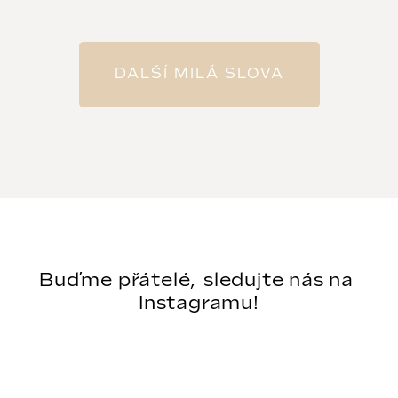
DALŠÍ MILÁ SLOVA
Instagram

                Sledovat na Instagramu            