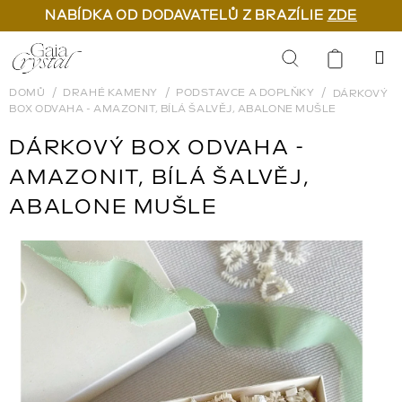
NABÍDKA OD DODAVATELŮ Z BRAZÍLIE
ZDE
Přejít
na
Hledat
obsah
DOMŮ
DRAHÉ KAMENY
PODSTAVCE A DOPLŇKY
DÁRKOVÝ
BOX ODVAHA - AMAZONIT, BÍLÁ ŠALVĚJ, ABALONE MUŠLE
DÁRKOVÝ BOX ODVAHA -
AMAZONIT, BÍLÁ ŠALVĚJ,
ABALONE MUŠLE