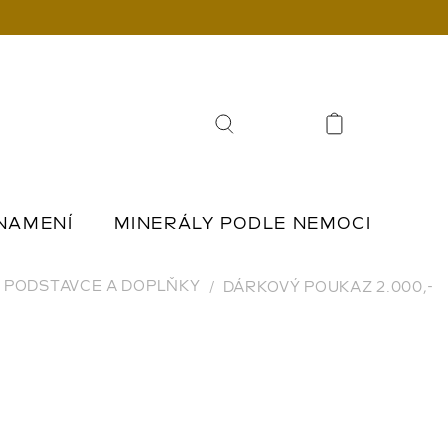
Hledat
NAMENÍ
MINERÁLY PODLE NEMOCI
Í
ŠPERKY Z KAMENŮ
PODSTAVCE A DOPLŇKY
DÁRKOVÝ POUKAZ 2.000,-