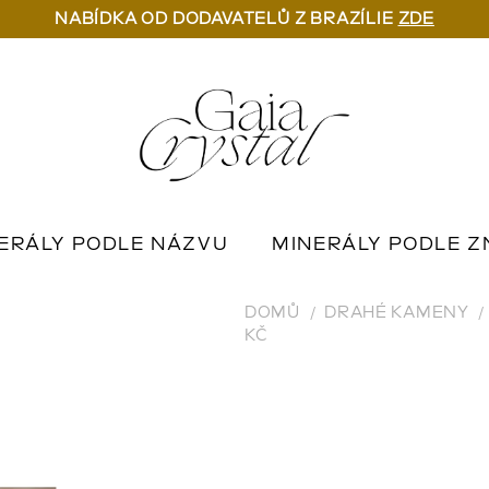
NABÍDKA OD DODAVATELŮ Z BRAZÍLIE
ZDE
ERÁLY PODLE NÁZVU
MINERÁLY PODLE Z
U
OUTLET MINERÁLŮ
📦 NA OBJEDNÁN
DOMŮ
DRAHÉ KAMENY
KČ