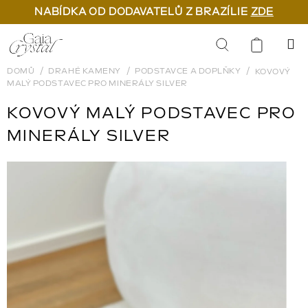
NABÍDKA OD DODAVATELŮ Z BRAZÍLIE
ZDE
Přejít
na
Hledat
obsah
DOMŮ
DRAHÉ KAMENY
PODSTAVCE A DOPLŇKY
KOVOVÝ
MALÝ PODSTAVEC PRO MINERÁLY SILVER
KOVOVÝ MALÝ PODSTAVEC PRO
MINERÁLY SILVER