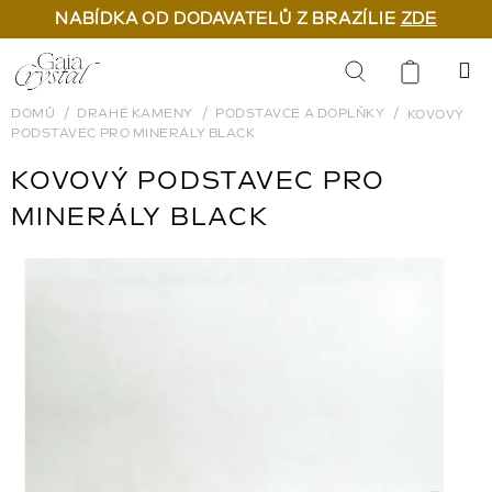
NABÍDKA OD DODAVATELŮ Z BRAZÍLIE
ZDE
Přejít
na
Hledat
obsah
DOMŮ
DRAHÉ KAMENY
PODSTAVCE A DOPLŇKY
KOVOVÝ
PODSTAVEC PRO MINERÁLY BLACK
KOVOVÝ PODSTAVEC PRO
MINERÁLY BLACK