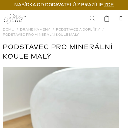
NABÍDKA OD DODAVATELŮ Z BRAZÍLIE
ZDE
Přejít
na
Hledat
obsah
DOMŮ
DRAHÉ KAMENY
PODSTAVCE A DOPLŇKY
PODSTAVEC PRO MINERÁLNÍ KOULE MALÝ
PODSTAVEC PRO MINERÁLNÍ
KOULE MALÝ