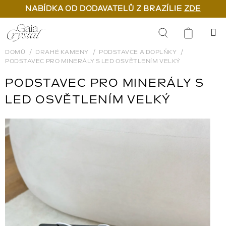
NABÍDKA OD DODAVATELŮ Z BRAZÍLIE
ZDE
Přejít
na
Hledat
obsah
DOMŮ
DRAHÉ KAMENY
PODSTAVCE A DOPLŇKY
PODSTAVEC PRO MINERÁLY S LED OSVĚTLENÍM VELKÝ
PODSTAVEC PRO MINERÁLY S
LED OSVĚTLENÍM VELKÝ