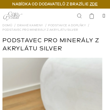
NABÍDKA OD DODAVATELŮ Z BRAZÍLIE
ZDE
Přejít
na
Hledat
obsah
DOMŮ
DRAHÉ KAMENY
PODSTAVCE A DOPLŇKY
PODSTAVEC PRO MINERÁLY Z AKRYLÁTU SILVER
PODSTAVEC PRO MINERÁLY Z
AKRYLÁTU SILVER