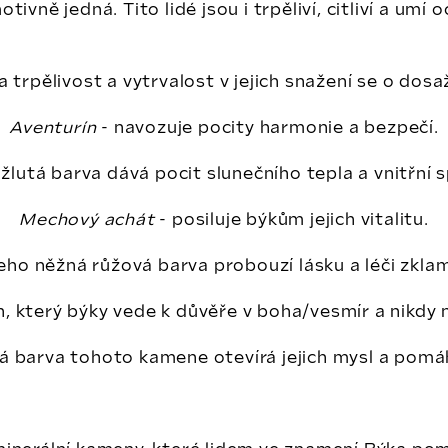
ivně jedná. Tito lidé jsou i trpěliví, citliví a umí 
rpělivost a vytrvalost v jejich snažení se o dosaže
Aventurín
- navozuje pocity harmonie a bezpečí.
 žlutá barva dává pocit slunečního tepla a vnitřní 
Mechový achát
- posiluje býkům jejich vitalitu.
jeho něžná růžová barva probouzí lásku a léči zkla
, který býky vede k důvěře v boha/vesmír a nikdy ne
á barva tohoto kamene otevírá jejich mysl a pomáh