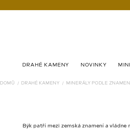
Přejít
na
obsah
DRAHÉ KAMENY
NOVINKY
MIN
MINERÁLY PODLE ÚČEL
DOMŮ
DRAHÉ KAMENY
MINERÁLY PODLE ZNAMEN
Býk patří mezi zemská znamení a vládne mu