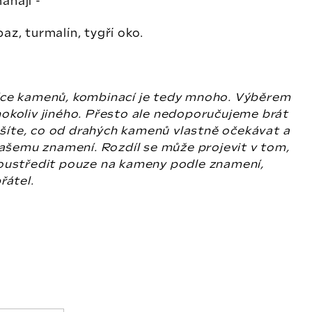
áhají -
az, turmalín, tygří oko.
více kamenů, kombinací je tedy mnoho. Výběrem
ohokoliv jiného. Přesto ale nedoporučujeme brát
ušíte, co od drahých kamenů vlastně očekávat a
 vašemu znamení. Rozdíl se může projevit v tom,
soustředit pouze na kameny podle znamení,
přátel.