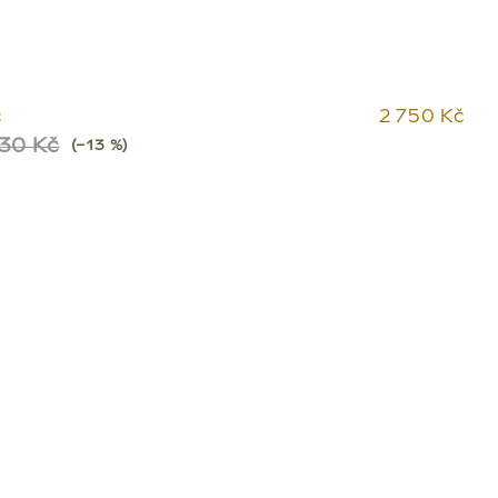
č
2 750 Kč
30 Kč
(–13 %)