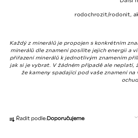
Další 
rodochrozit/rodonit, ak
Každý z minerálů je propojen s konkrétním zn
minerálů dle znamení posílíte jejich energii a
přiřazení minerálů k jednotlivým znamením pří
jak si je vybrat. V žádném případě ale neplatí
že kameny spadající pod vaše znamení na 
ochudí
Ř
Řadit podle:
Doporučujeme
a
z