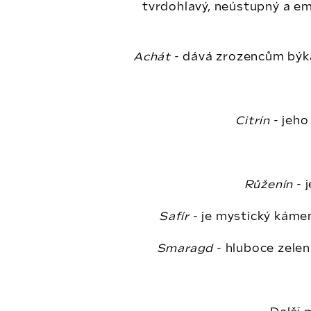
tvrdohlavý, neústupný a emot
Achát
- dává zrozencům býka t
Citrín
- jeho
Růženín
- 
Safír
- je mystický kámen
Smaragd
- hluboce zelen