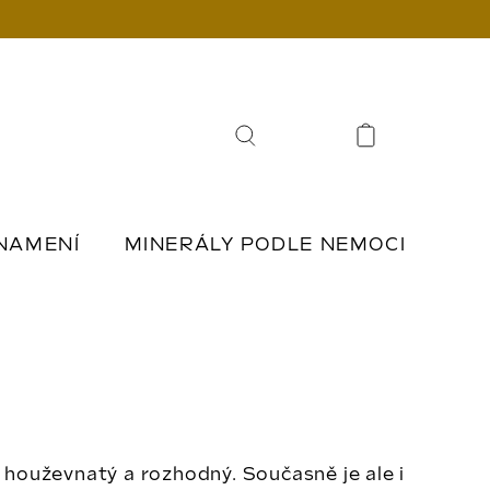
Hledat
NAMENÍ
MINERÁLY PODLE NEMOCI
Í
ŠPERKY Z KAMENŮ
, houževnatý a rozhodný. Současně je ale i