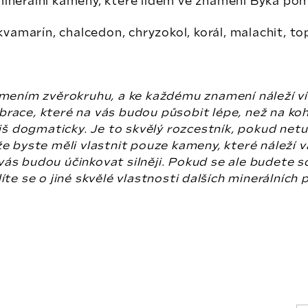
minerální kameny, které lidem ve znamení Býka pom
vamarín, chalcedon, chryzokol, korál, malachit, top
amením zvěrokruhu, a ke každému znamení náleží 
 vibrace, které na vás budou působit lépe, než na k
liš dogmaticky. Je to skvělý rozcestník, pokud net
, že byste měli vlastnit pouze kameny, které náleží
vás budou účinkovat silněji. Pokud se ale budete 
te se o jiné skvělé vlastnosti dalších minerálních 