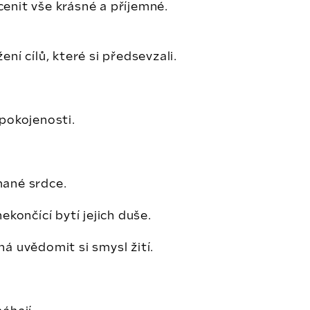
ocenit vše krásné a příjemné.
ní cílů, které si předsevzali.
spokojenosti.
mané srdce.
končící bytí jejich duše.
á uvědomit si smysl žití.