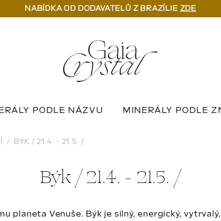
NABÍDKA OD DODAVATELŮ Z BRAZÍLIE
ZDE
ERÁLY PODLE NÁZVU
MINERÁLY PODLE Z
U
OUTLET MINERÁLŮ
📦 NA OBJEDNÁN
Í
BÝK / 21.4. - 21.5. /
Býk / 21.4. - 21.5. /
 planeta Venuše. Býk je silný, energický, vytrvalý