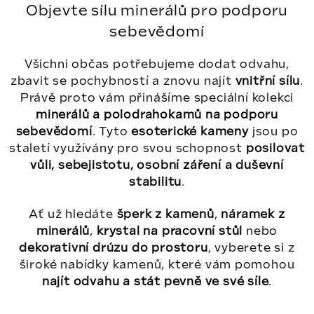
Objevte sílu minerálů pro podporu
sebevědomí
Všichni občas potřebujeme dodat odvahu,
zbavit se pochybností a znovu najít
vnitřní sílu
.
Právě proto vám přinášíme speciální kolekci
minerálů a polodrahokamů na podporu
sebevědomí
. Tyto
esoterické kameny
jsou po
staletí využívány pro svou schopnost
posilovat
vůli, sebejistotu, osobní záření a duševní
stabilitu
.
Ať už hledáte
šperk z kamenů
,
náramek z
minerálů
,
krystal na pracovní stůl
nebo
dekorativní drúzu do prostoru
, vyberete si z
široké nabídky kamenů, které vám pomohou
najít odvahu a stát pevně ve své síle
.