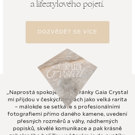
a lifestylového pojetí.
a
r
t
o
í
d
DOZVĚDĚT SE VÍCE
u
k
t
ů
Naprostá spokojenost. Stránky Gaia Crystal
mi přijdou v českých vodách jako velká rarita
– málokde se setkáte s profesionálními
fotografiemi přímo daného kamene, uvedení
přesných rozměrů a váhy, nádherných
popisků, skvělé komunikace a pak krásně