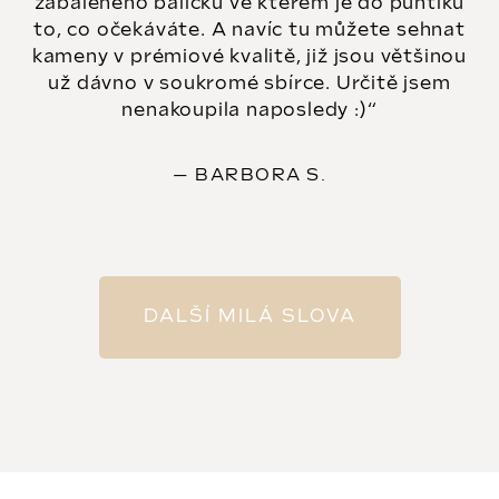
zabaleného balíčku ve kterém je do puntíku
to, co očekáváte. A navíc tu můžete sehnat
kameny v prémiové kvalitě, již jsou většinou
už dávno v soukromé sbírce. Určitě jsem
nenakoupila naposledy :)
BARBORA S.
DALŠÍ MILÁ SLOVA
Instagram