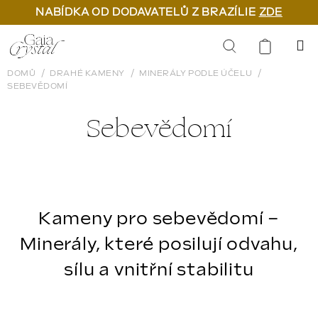
NABÍDKA OD DODAVATELŮ Z BRAZÍLIE
ZDE
Přejít
na
Hledat
obsah
DOMŮ
DRAHÉ KAMENY
MINERÁLY PODLE ÚČELU
SEBEVĚDOMÍ
Sebevědomí
Kameny pro sebevědomí –
Minerály, které posilují odvahu,
sílu a vnitřní stabilitu