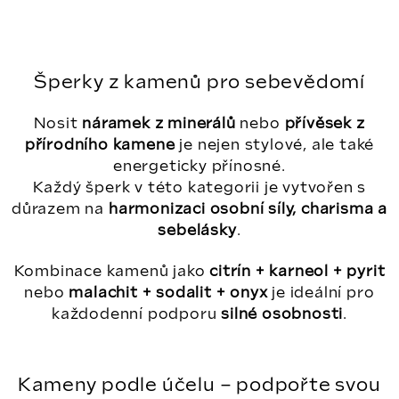
d
o
a
v
á
c
Šperky z kamenů pro sebevědomí
n
í
í
p
Nosit
náramek z minerálů
nebo
přívěsek z
r
přírodního kamene
je nejen stylové, ale také
energeticky přínosné.
v
Každý šperk v této kategorii je vytvořen s
k
důrazem na
harmonizaci osobní síly, charisma a
y
sebelásky
.
v
Kombinace kamenů jako
citrín + karneol + pyrit
ý
nebo
malachit + sodalit + onyx
je ideální pro
p
každodenní podporu
silné osobnosti
.
i
s
Kameny podle účelu – podpořte svou
u