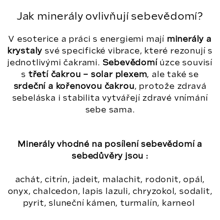
Jak minerály ovlivňují sebevědomí?
V esoterice a práci s energiemi mají
minerály a
krystaly
své specifické vibrace, které rezonují s
jednotlivými čakrami.
Sebevědomí
úzce souvisí
s
třetí čakrou – solar plexem
, ale také se
srdeční a kořenovou čakrou
, protože zdravá
sebeláska i stabilita vytvářejí zdravé vnímání
sebe sama.
Minerály vhodné na posílení sebevědomí a
sebedůvěry jsou :
achát, citrín, jadeit, malachit, rodonit, opál,
onyx, chalcedon, lapis lazuli, chryzokol, sodalit,
pyrit, sluneční kámen, turmalín, karneol