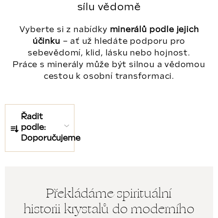
sílu vědomě
Vyberte si z nabídky
minerálů podle jejich
účinku
– ať už hledáte podporu pro
sebevědomí, klid, lásku nebo hojnost.
Práce s minerály může být silnou a vědomou
cestou k osobní transformaci.
Ř
Řadit
a
podle:
Doporučujeme
z
e
Z
n
Překládáme spirituální
á
í
historii krystalů do moderního
p
p