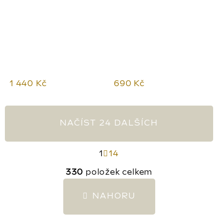
1 440 Kč
690 Kč
NAČÍST 24 DALŠÍCH
S
1
14
t
O
330
položek celkem
r
v
á
l
NAHORU
n
á
k