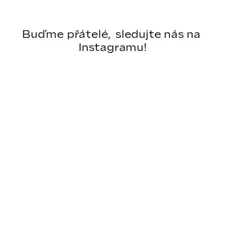

                Sledovat na Instagramu            