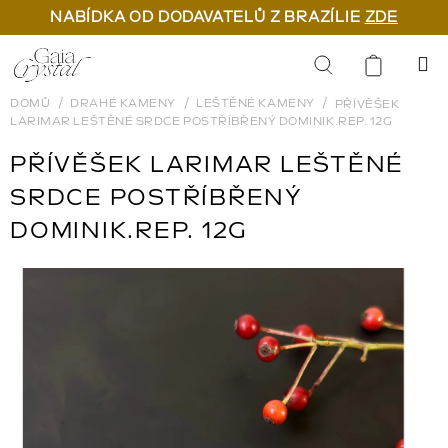
NABÍDKA OD DODAVATELŮ Z BRAZÍLIE
ZDE
Přejít
na
Hledat
obsah
DOMŮ
DRAHÉ KAMENY
LEŠTĚNÉ KAMENY
PŘÍVĚŠEK
LARIMAR LEŠTĚNÉ SRDCE POSTŘÍBŘENÝ DOMINIK.REP. 12G
PŘÍVĚŠEK LARIMAR LEŠTĚNÉ
SRDCE POSTŘÍBŘENÝ
DOMINIK.REP. 12G